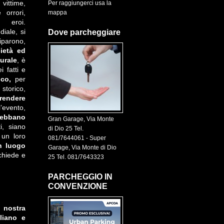
ittime,
Per raggiungerci usa la
 orrori,
mappa
d eroi.
iale, si
Dove parcheggiare
iparono,
ietà ed
urale
, è
i fatti e
ico,
per
 storico,
prendere
l’evento,
debbano
Gran Garage, Via Monte
i, siano
di Dio 25 Tel.
 un loro
081/7644061 - Super
n luogo
Garage, Via Monte di Dio
chiede e
25 Tel. 081/7643323
PARCHEGGIO IN
CONVENZIONE
a nostra
aliano e