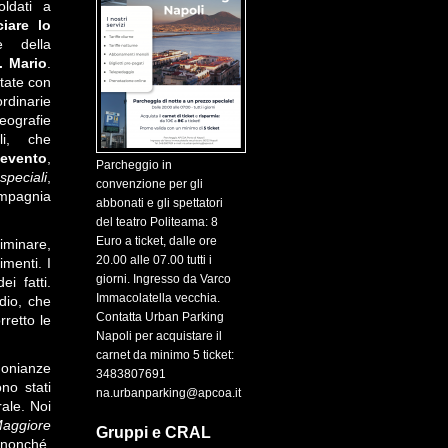
oldati a
ciare lo
e della
. Mario
.
tate con
rdinarie
eografie
li, che
’evento
,
Parcheggio in
 speciali
,
convenzione per gli
ompagnia
abbonati e gli spettatori
del teatro Politeama: 8
Euro a ticket, dalle ore
iminare,
20.00 alle 07.00 tutti i
menti. I
giorni. Ingresso da Varco
ei fatti.
Immacolatella vecchia.
io, che
Contatta Urban Parking
rretto le
Napoli per acquistare il
carnet da minimo 5 ticket:
onianze
3483807691
no stati
na.urbanparking@apcoa.it
ale. Noi
aggiore
Gruppi e CRAL
 nonché,