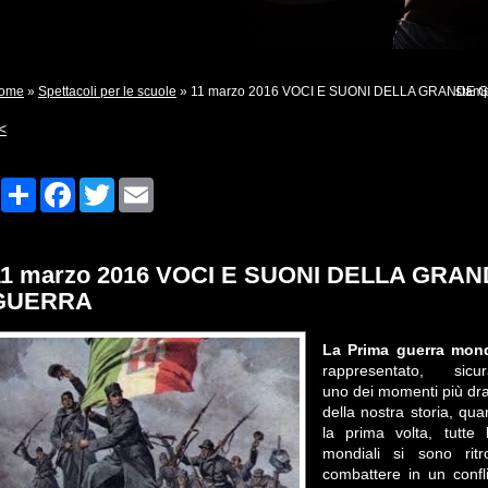
ome
»
Spettacoli per le scuole
» 11 marzo 2016 VOCI E SUONI DELLA GRANDE
stam
<
Share
Facebook
Twitter
Email
11 marzo 2016 VOCI E SUONI DELLA GRA
GUERRA
La Prima
guerra mond
rappresentato, sicur
uno dei momenti più dr
della nostra storia, qu
la prima volta, tutte 
mondiali si sono rit
combattere in un confli