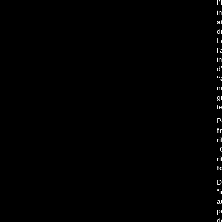
l
i
s
d
L
l
i
d
‘
n
g
t
P
f
r
Q
r
f
D
“
a
p
d