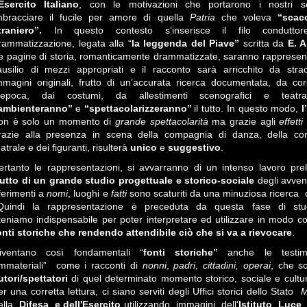
’Esercito Italiano
, con le motivazioni che portarono i nostri s
mbracciare il fucile per amore di quella
Patria
che voleva
‘‘scac
traniero’’.
In questo contesto s’inserisce il filo conduttor
rammatizzazione, legata alla “
la leggenda del Piave”
scritta da
E. A
e pagine di storia, romanticamente drammatizzate, saranno rappresen
’ausilio di mezzi appropriati e il racconto sarà arricchito da strao
mmagini originali, frutto di un’accurata ricerca documentata, da cor
’epoca, dai costumi, da allestimenti scenografici e teatra
‘ambienteranno’’
e
‘‘spettacolarizzeranno’’
il tutto. In questo modo,
l
on è solo un momento di
grande spettacolarità
ma grazie agli
effetti
razie alla presenza in scena della compagnia di danza, della c
eatrale e dei figuranti, risulterà
unico
e
su
ggestivo
.
ertanto le rappresentazioni, si avvarranno di un intenso lavoro prel
rutto di un grande studio progettuale e
s
torico-sociale
degli avveni
iferimenti a
nomi
, luoghi e
fatti
sono scaturiti da una minuziosa ricerca d
uindi la rappresentazione è preceduta da questa fase di stud
iteniamo indispensabile per poter interpretare ed utilizzare in modo co
onti storiche che rendendo attendibile ciò che si va a rievocare
.
iventano così fondamentali “
fonti storiche”
anche le testim
immateriali” come i racconti di
nonni
,
padri
,
cittadini,
operai
, che so
utori/spettatori
di quel determinato momento storico, sociale e cultur
er una corretta lettura, ci siano serviti degli Uffici storici dello Stato
M
ella
Difesa e dell'Esercito
utilizzando immagini dell'
Istituto
Luce
,