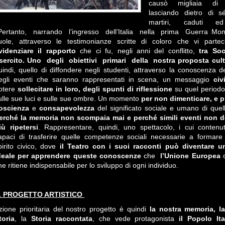
causò migliaia di v
lasciando dietro di sé
martiri, caduti e
ertanto, narrando l’ingresso dell’Italia nella prima Guerra Mond
uole, attraverso le testimonianze scritte di coloro che vi partec
videnziare il rapporto
che ci fu, negli anni del conflitto,
tra Soc
sercito.
Uno degli obiettivi primari della nostra proposta cult
uindi, quello di diffondere negli studenti, attraverso la conoscenza de
egli eventi che saranno rappresentati in scena, un messaggio
civ
otere
sollecitare in loro, degli spunti di riflessione
su quel periodo
ulle sue luci e sulle sue ombre. Un momento
per non dimenticare, e 
oscienza
e
consapevolezza
del significato sociale e umano di quel
erché la memoria non scompaia mai e perché simili eventi non 
iù ripetersi
. Rappresentare, quindi, uno spettacolo, i cui contenut
apaci di trasferire quelle competenze sociali necessarie a formare
pirito civico, dove
il Teatro con i suoi racconti può diventare u
deale per apprendere queste conoscenze
che
l’Unione Europea
he ritiene indispensabile per lo sviluppo di ogni individuo.
L PROGETTO ARTISTICO
zione prioritaria del nostro progetto è quindi
la nostra memoria, l
toria
,
la
Storia
raccontata
, che vede protagonista
il Popolo It