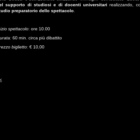
el supporto di studiosi e di docenti universitari
realizzando, c
tudio preparatorio dello spettacolo
.
nizio spettacolo
: ore 10.00
urata:
60 min. circa più dibattito
rezzo biglietto
: € 10,00
<