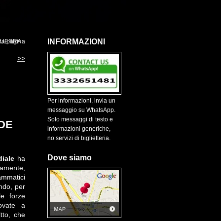
INFORMAZIONI
 GUERRA
pa pagina
>>
Per informazioni, invia un
messaggio su WhatsApp.
Solo messaggi di testo e
NDE
informazioni generiche,
no servizi di biglietteria.
Dove siamo
iale
ha
amente,
ammatici
ando, per
le forze
rovate a
tto, che