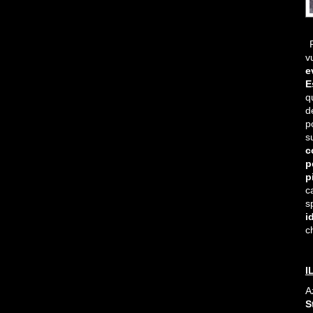
P
v
e
E
q
d
p
s
c
p
p
c
s
i
c
I
A
S